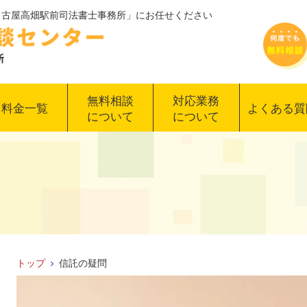
「名古屋高畑駅前司法書士事務所」にお任せください
無料相談
対応業務
料金一覧
よくある質
について
について
トップ
信託の疑問