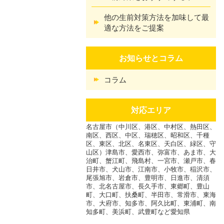
他の生前対策方法を加味して最
適な方法をご提案
お知らせとコラム
コラム
対応エリア
名古屋市（中川区、港区、中村区、熱田区、
南区、西区、中区、瑞穂区、昭和区、千種
区、東区、北区、名東区、天白区、緑区、守
山区）津島市、愛西市、弥富市、あま市、大
治町、蟹江町、飛島村、一宮市、瀬戸市、春
日井市、犬山市、江南市、小牧市、稲沢市、
尾張旭市、岩倉市、豊明市、日進市、清須
市、北名古屋市、長久手市、東郷町、豊山
町、大口町、扶桑町、半田市、常滑市、東海
市、大府市、知多市、阿久比町、東浦町、南
知多町、美浜町、武豊町など愛知県