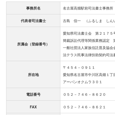
事務所名
名古屋高畑駅前司法書士事務所
代表者司法書士
古島 信一 （ふるしま しん
愛知県司法書士会 第２１７５
簡裁訴訟代理等関係業務認定 
所属会（登録番号）
一般社団法人家族信託普及協会
法テラス民事法律扶助契約司法
〒４５４－０９１１
所在地
愛知県名古屋市中川区高畑１
アーバンオクムラ３０１
電話番号
０５２－７４６－８６２０
FAX
０５２－７４６－８６２１