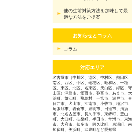
他の生前対策方法を加味して最
適な方法をご提案
お知らせとコラム
コラム
対応エリア
名古屋市（中川区、港区、中村区、熱田区、
南区、西区、中区、瑞穂区、昭和区、千種
区、東区、北区、名東区、天白区、緑区、守
山区）津島市、愛西市、弥富市、あま市、大
治町、蟹江町、飛島村、一宮市、瀬戸市、春
日井市、犬山市、江南市、小牧市、稲沢市、
尾張旭市、岩倉市、豊明市、日進市、清須
市、北名古屋市、長久手市、東郷町、豊山
町、大口町、扶桑町、半田市、常滑市、東海
市、大府市、知多市、阿久比町、東浦町、南
知多町、美浜町、武豊町など愛知県