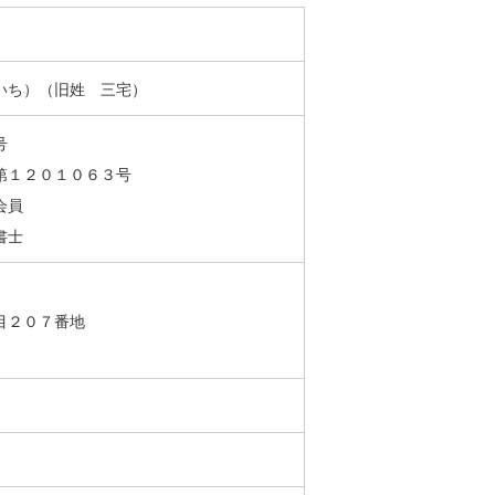
いち）（旧姓 三宅）
号
第１２０１０６３号
会員
書士
丁目２０７番地